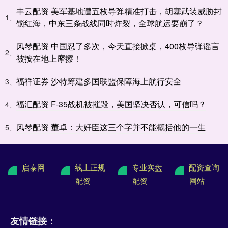
丰云配资 美军基地遭五枚导弹精准打击，胡塞武装威胁封
1、
锁红海，中东三条战线同时炸裂，全球航运要崩了？
风琴配资 中国忍了多次，今天直接掀桌，400枚导弹谣言
2、
被按在地上摩擦！
福祥证券 沙特筹建多国联盟保障海上航行安全
3、
福汇配资 F-35战机被摧毁，美国坚决否认，可信吗？
4、
风琴配资 董卓：大奸臣这三个字并不能概括他的一生
5、
启泰网
线上正规
专业实盘
配资查询
配资
配资
网站
友情链接：