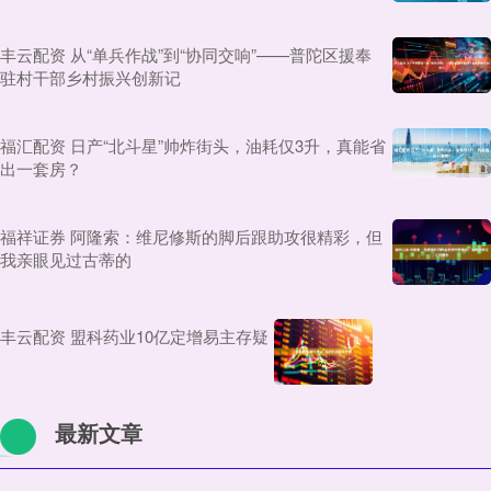
丰云配资 从“单兵作战”到“协同交响”——普陀区援奉
驻村干部乡村振兴创新记
福汇配资 日产“北斗星”帅炸街头，油耗仅3升，真能省
出一套房？
福祥证券 阿隆索：维尼修斯的脚后跟助攻很精彩，但
我亲眼见过古蒂的
丰云配资 盟科药业10亿定增易主存疑
最新文章