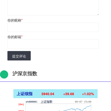
你的昵称
*
你的邮箱
*
提交评论
沪深京指数
上证综指
3940.04
+39.68
+1.02%