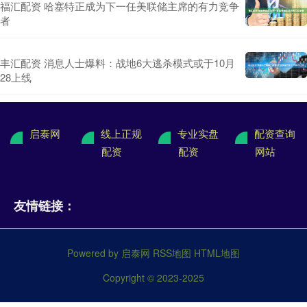
福汇配资 哈塞特正成为下一任美联储主席的有力竞争
者
丰汇配资 消息人士爆料：战地6大逃杀模式或于10月
28上线
启泰网
线上正规
专业实盘
配资查询
配资
配资
网站
友情链接：
Powered by
启泰网
RSS地图
HTML地图
Copyright
© 2023-2025