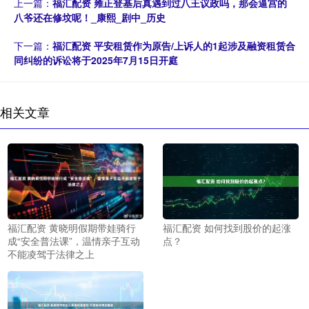
上一篇：
福汇配资 雍正登基后真遇到过八王议政吗，那会逼宫的
八爷还在修坟呢！_康熙_剧中_历史
下一篇：
福汇配资 平安租赁作为原告/上诉人的1起涉及融资租赁合
同纠纷的诉讼将于2025年7月15日开庭
相关文章
福汇配资 黄晓明假期带娃骑行
福汇配资 如何找到股价的起涨
成“安全普法课”，温情亲子互动
点？
不能凌驾于法律之上