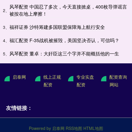
风琴配资 中国忍了多次，今天直接掀桌，400枚导弹谣言
2、
被按在地上摩擦！
福祥证券 沙特筹建多国联盟保障海上航行安全
3、
福汇配资 F-35战机被摧毁，美国坚决否认，可信吗？
4、
风琴配资 董卓：大奸臣这三个字并不能概括他的一生
5、
启泰网
线上正规
专业实盘
配资查询
配资
配资
网站
友情链接：
Powered by
启泰网
RSS地图
HTML地图