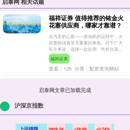
启泰网 相关话题
福祥证券 值得推荐的铱金火
花塞供应商，哪家才靠谱？
在汽车的心脏——发动机的运转中，火
花塞扮演着至关重要的角色。对于广大
车主来说，选择一款好用、性价比高的
火花塞是提升驾驶体验、降低用车成本
福祥证券
的关键。而铱金火花塞，因....
查看：
129
分类：
配资查询网站
启泰网文章已加载完成
沪深京指数
上证综指
3929.24
+28.88
+0.74%