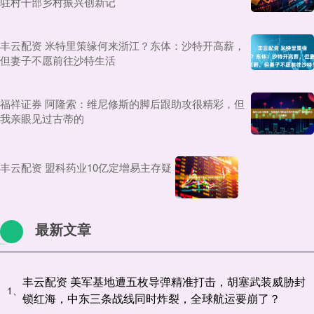
驻村干部乡村振兴创新记
丰云配资 米特里策缘何来浙江？东体：沙特开高薪，
但妻子不愿前往沙特生活
福祥证券 阿隆索：维尼修斯的脚后跟助攻很精彩，但
我亲眼见过古蒂的
丰云配资 盟科药业10亿定增易主存疑
最新文章
丰云配资 美军基地遭五枚导弹精准打击，胡塞武装威胁封
1、
锁红海，中东三条战线同时炸裂，全球航运要崩了？