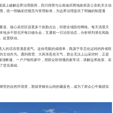
从根源上破解边界治理困局，四川得荣与云南迪庆两地政府及公安机关主动
围，统一明确采挖规范与管理标准，为边界治理提供了明确的制度遵
要道、核心采挖区设置多个执勤点位，织密全域防控网络。每天清晨天
本地乡干部召开每日碰头会，互通前一日治安动态，分析研判潜在风险
、处置联动。
负责人的话语里满是底气。这份亮眼的成绩单，既源于常态化运转的跨省联
的主动作为。遇到雨雪、大风等恶劣天气，群众无法上山采挖时，正是
一顶顶帐篷、一户户牧民家中，用群众听得懂的家常话，讲解边界政策、采
了坚实基础。
艰苦的自然环境里，那抹穿梭在山间的藏蓝色，成为了群众心中最踏实