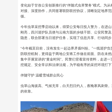
变化始于甘孜公安创新推行的“伴随式虫草警务”模式。为
对接、深度协作，共同签署联防联控协议，清晰划定地界范
循。
今年虫草采挖季启动以来，得荣公安每日投入警力，在进山
刚亮，四川巡护队员便与云南方面的乡镇干部、公安民警及
隐患，联合部署当日巡护任务，实现了信息共享、行动同步
“今年截至目前，没有发生一起边界矛盾纠纷。”一线巡护
防联控机制，更得益于两地公安将工作做在前面、防在未然
集中开展宣讲的“黄金时间”。民警们背着宣传资料，走进
挖规定、安全常识和法律法规，为平稳有序的采挖环境打下
伴随守护 温暖雪域群众民心
虫草山海拔高、气候无常，白天烈日灼人，夜晚寒风刺骨。
的依靠。