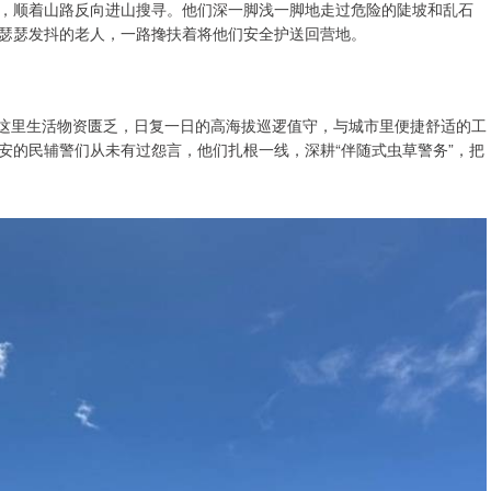
，顺着山路反向进山搜寻。他们深一脚浅一脚地走过危险的陡坡和乱石
瑟瑟发抖的老人，一路搀扶着将他们安全护送回营地。
。这里生活物资匮乏，日复一日的高海拔巡逻值守，与城市里便捷舒适的工
安的民辅警们从未有过怨言，他们扎根一线，深耕“伴随式虫草警务”，把