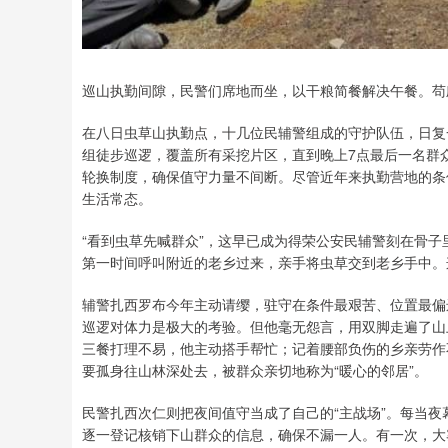
巡山执勤间隙，民警们席地而坐，以干粮简餐解决午餐。苟
在八日虫草山执勤点，十几位民辅警组成的守护队伍，日复
组徒步巡逻，覆盖所有采挖片区，直到晚上7点最后一名群众
轮换制度，确保值守力量不间断。尽管近年来执勤营地的条
生活常态。
“看到虫草先喊群众”，这早已成为得荣公安民辅警刻在骨
第一时间呼叫附近的老乡过来，亲手将虫草交到老乡手中。
辅警扎西罗布今年主动请缨，驻守在条件最艰苦、位置最偏
巡逻对体力是极大的考验。但他毫无怨言，用双脚走遍了山
三餐打理不易，他主动搭手帮忙；记着腰部负伤的乡亲劳作
要孤身往山林深处去，被群众亲切地称为“暖心的邻居”。
民警扎西次仁则把夜间值守当成了自己的“主战场”。每当
逐一登记核销下山群众的信息，确保不漏一人。有一次，大